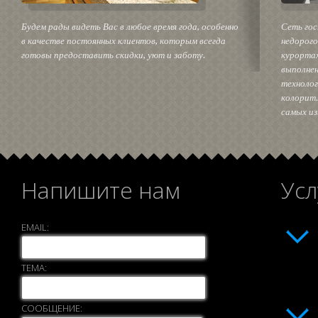
Будем рады видеть Вас в любое время года, особенно
Сеть го
в качестве постоянных клиентов, которым всегда
недорого
готовы предоставить скидки, уют и заботу.
курорта
выполнен
технолог
колорит.
самых из
Напишите нам
Усл
EMAIL:
ТЕМА:
СООБЩЕНИЕ: